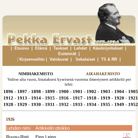
|
Etusivu
|
Elämä
|
Teokset
|
Lehdet
|
Käsikirjoitukset
|
Esitelmät
|
|
Kirjeenvaihto
|
Valokuvat
|
Sekalaiset
|
TS & RR
|
NIMIHAKEMISTO
AIKAHAKEMISTO
Valitse alta vuosi, listataksesi kyseisenä vuotena ilmestyneet artikkelit per
lehti:
1896
-
1897
-
1898
-
1899
-
1900
-
1901
-
1902
-
1903
-
1904
-
1905
1912
-
1913
-
1914
-
1915
-
1916
-
1917
-
1918
-
1919
-
1920
-
1921
1928
-
1929
-
1930
-
1931
-
1932
-
1933
-
1934
-
1935
-
1949
-
1952
1926
Lehden nimi
Artikkelin otsikko
Ruusu-Risti
Eino Leino