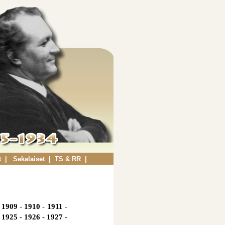
t
|
Sekalaiset
|
TS & RR
|
O
1909
-
1910
-
1911
-
1925
-
1926
-
1927
-