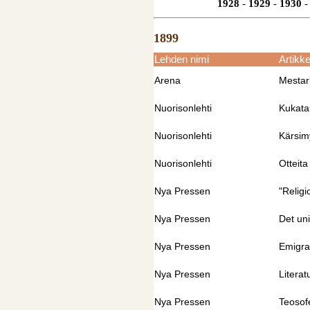
1928
-
1929
-
1930
-
1899
Lehden nimi
Artikke
Arena
Mestar
Nuorisonlehti
Kukata
Nuorisonlehti
Kärsim
Nuorisonlehti
Otteita
Nya Pressen
"Religi
Nya Pressen
Det un
Nya Pressen
Emigra
Nya Pressen
Literat
Nya Pressen
Teosof