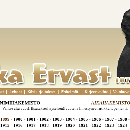
set
|
Lehdet
|
Käsikirjoitukset
|
Esitelmät
|
Kirjeenvaihto
|
Valokuva
NIMIHAKEMISTO
AIKAHAKEMIST
Valitse alta vuosi, listataksesi kyseisenä vuotena ilmestyneet artikkelit per lehti:
1899
-
1900
-
1901
-
1902
-
1903
-
1904
-
1905
-
1906
-
1907
-
1908
-
1915
-
1916
-
1917
-
1918
-
1919
-
1920
-
1921
-
1922
-
1923
-
1924
-