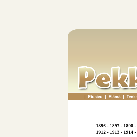
|
Etusivu
|
Elämä
|
Teok
1896
-
1897
-
1898
-
1912
-
1913
-
1914
-