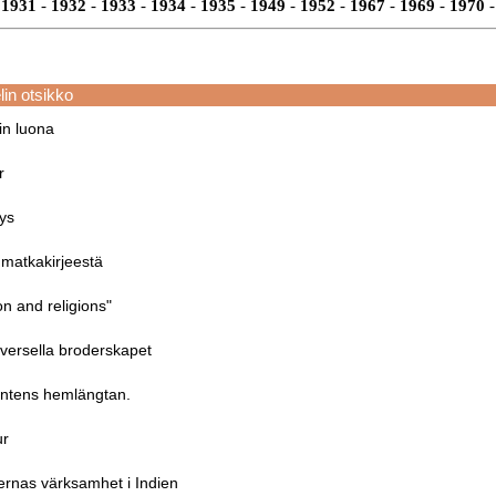
1931
-
1932
-
1933
-
1934
-
1935
-
1949
-
1952
-
1967
-
1969
-
1970
-
lin otsikko
in luona
r
ys
 matkakirjeestä
on and religions"
iversella broderskapet
ntens hemlängtan.
ur
ernas värksamhet i Indien